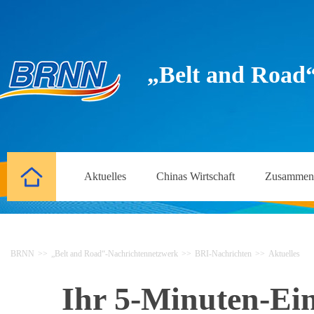
„Belt and Road
Aktuelles
Chinas Wirtschaft
Zusammena
BRNN
>>
„Belt and Road“-Nachrichtennetzwerk
>>
BRI-Nachrichten
>>
Aktuelles
Ihr 5-Minuten-Ein