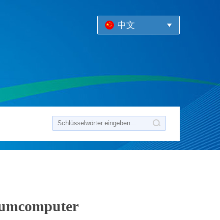
中文
traumcomputer