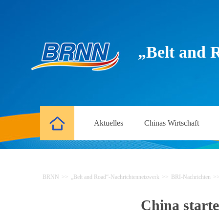
„Belt and 
Aktuelles
Chinas Wirtschaft
BRNN
>>
„Belt and Road“-Nachrichtennetzwerk
>>
BRI-Nachrichten
>
China starte