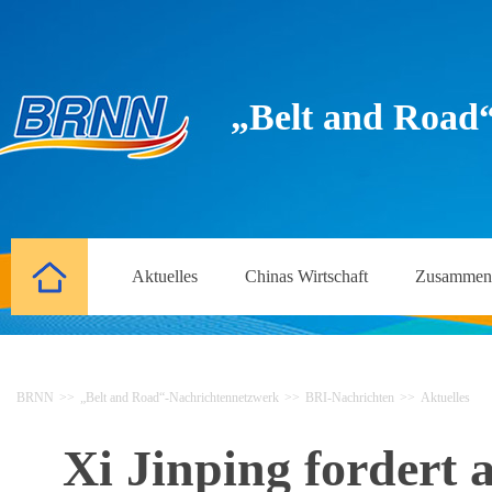
„Belt and Road
Aktuelles
Chinas Wirtschaft
Zusammena
BRNN
>>
„Belt and Road“-Nachrichtennetzwerk
>>
BRI-Nachrichten
>>
Aktuelles
Xi Jinping fordert