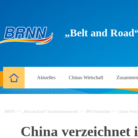
„Belt and Road
Aktuelles
Chinas Wirtschaft
Zusammena
BRNN
>>
„Belt and Road“-Nachrichtennetzwerk
>>
BRI-Nachrichten
>>
Chinas Wirtsc
China verzeichnet 