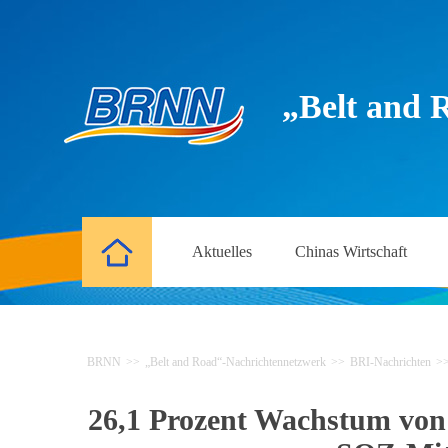
„Belt and 
Aktuelles
Chinas Wirtschaft
BRNN
>>
„Belt and Road“-Nachrichtennetzwerk
>>
BRI-Nachrichten
>
26,1 Prozent Wachstum von