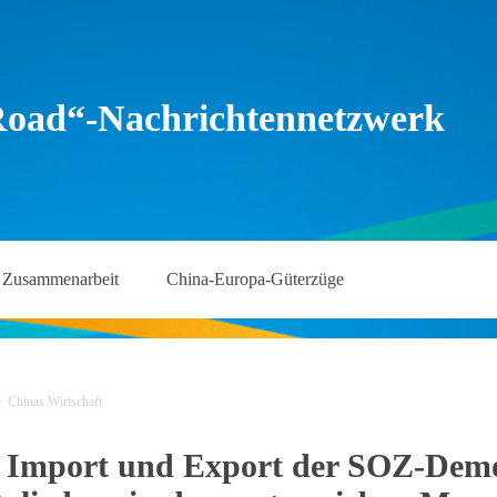
Road“-Nachrichtennetzwerk
Zusammenarbeit
China-Europa-Güterzüge
>
Chinas Wirtschaft
 Import und Export der SOZ-Demo