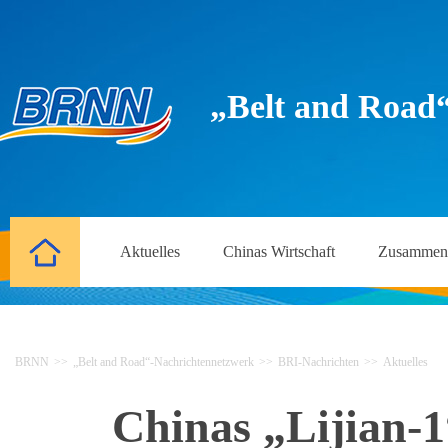
„Belt and Road
Aktuelles
Chinas Wirtschaft
Zusammena
BRNN
>>
„Belt and Road“-Nachrichtennetzwerk
>>
BRI-Nachrichten
>>
Aktuelles
Chinas „Lijian-1“