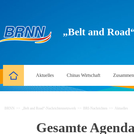
„Belt and Road
Aktuelles
Chinas Wirtschaft
Zusammena
BRNN
>>
„Belt and Road“-Nachrichtennetzwerk
>>
BRI-Nachrichten
>>
Aktuelles
Gesamte Agenda 