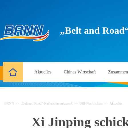
„Belt and Road
Aktuelles
Chinas Wirtschaft
Zusammena
BRNN
>>
„Belt and Road“-Nachrichtennetzwerk
>>
BRI-Nachrichten
>>
Aktuelles
Xi Jinping schic