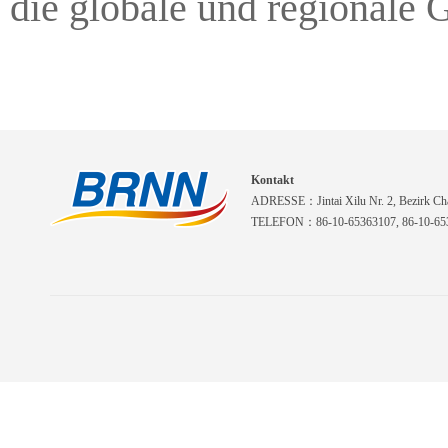
die globale und regionale 
Kontakt
ADRESSE：Jintai Xilu Nr. 2, Bezirk Cha
TELEFON：86-10-65363107, 86-10-653