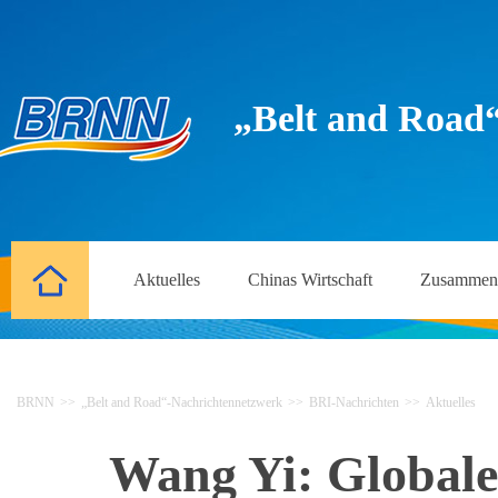
„Belt and Road
Aktuelles
Chinas Wirtschaft
Zusammena
BRNN
>>
„Belt and Road“-Nachrichtennetzwerk
>>
BRI-Nachrichten
>>
Aktuelles
Wang Yi: Globale 