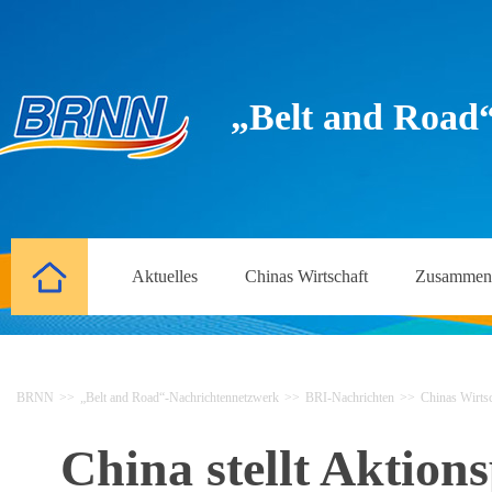
„Belt and Road
Aktuelles
Chinas Wirtschaft
Zusammena
BRNN
>>
„Belt and Road“-Nachrichtennetzwerk
>>
BRI-Nachrichten
>>
Chinas Wirtsc
China stellt Aktion