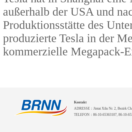
außerhalb der USA und nac
Produktionsstätte des Unte
produzierte Tesla in der M
kommerzielle Megapack-En
Kontakt
ADRESSE：Jintai Xilu Nr. 2, Bezirk Cha
TELEFON：86-10-65363107, 86-10-653