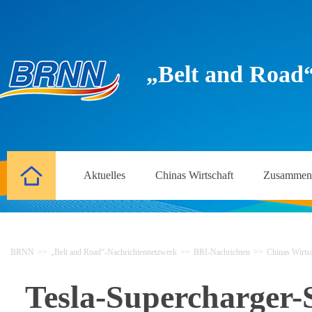
„Belt and Road
Aktuelles
Chinas Wirtschaft
Zusammena
BRNN
>>
„Belt and Road“-Nachrichtennetzwerk
>>
BRI-Nachrichten
>>
Chinas Wirtsc
Tesla-Supercharger-S