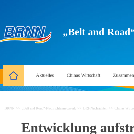
„Belt and Road
Aktuelles
Chinas Wirtschaft
Zusammena
BRNN
>>
„Belt and Road“-Nachrichtennetzwerk
>>
BRI-Nachrichten
>>
Chinas Wirtsc
Entwicklung aufstr