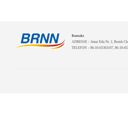
Kontakt
ADRESSE：Jintai Xilu Nr. 2, Bezirk Cha
TELEFON：86-10-65363107, 86-10-653