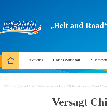
„Belt and Road
Aktuelles
Chinas Wirtschaft
Zusammena
BRNN
>>
„Belt and Road“-Nachrichtennetzwerk
>>
BRI-Nachrichten
>>
Chinas Wirtsc
Versagt Ch