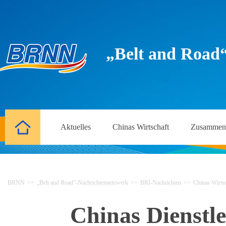
„Belt and Road
Aktuelles
Chinas Wirtschaft
Zusammena
BRNN
>>
„Belt and Road“-Nachrichtennetzwerk
>>
BRI-Nachrichten
>>
Chinas Wirtsc
Chinas Dienstle