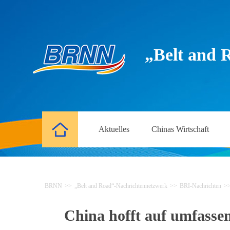
„Belt and 
Aktuelles
Chinas Wirtschaft
BRNN
>>
„Belt and Road“-Nachrichtennetzwerk
>>
BRI-Nachrichten
>
China hofft auf umfassen