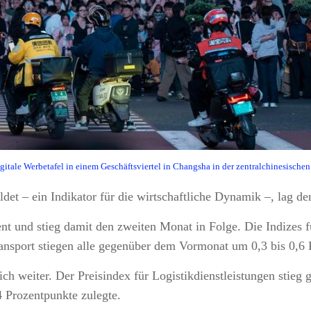
igitale Werbetafel in einem Geschäftsviertel in Changsha in der zentralchinesische
det – ein Indikator für die wirtschaftliche Dynamik –, lag de
ent und stieg damit den zweiten Monat in Folge. Die Indizes 
ransport stiegen alle gegenüber dem Vormonat um 0,3 bis 0,6 
sich weiter. Der Preisindex für Logistikdienstleistungen sti
 Prozentpunkte zulegte.