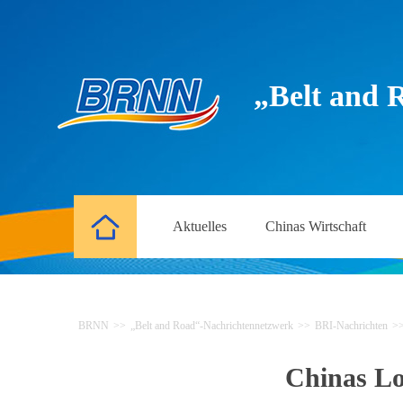
„Belt and 
Aktuelles
Chinas Wirtschaft
BRNN
>>
„Belt and Road“-Nachrichtennetzwerk
>>
BRI-Nachrichten
>
Chinas Lo