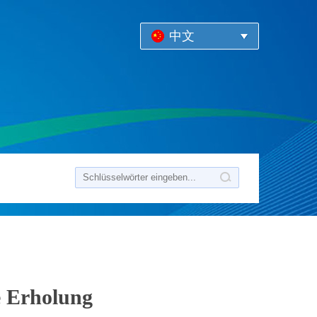
中文
e Erholung