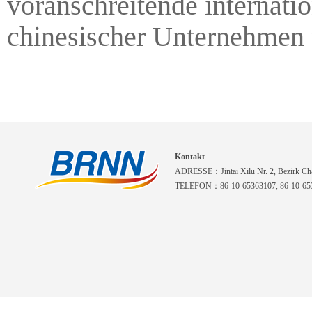
voranschreitende internati
chinesischer Unternehmen 
Kontakt
ADRESSE：Jintai Xilu Nr. 2, Bezirk Cha
TELEFON：86-10-65363107, 86-10-653