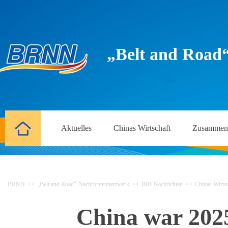
„Belt and Road
Aktuelles
Chinas Wirtschaft
Zusammena
BRNN
>>
„Belt and Road“-Nachrichtennetzwerk
>>
BRI-Nachrichten
>>
Chinas Wirtsc
China war 2025