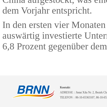
dem Vorjahr entspricht.
In den ersten vier Monate
auswärtig investierte Unt
6,8 Prozent gegenüber dem 
Kontakt
ADRESSE：Jintai Xilu Nr. 2, Bezirk Cha
TELEFON：86-10-65363107, 86-10-653