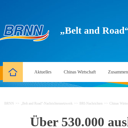
„Belt and Road
Aktuelles
Chinas Wirtschaft
Zusammena
BRNN
>>
„Belt and Road“-Nachrichtennetzwerk
>>
BRI-Nachrichten
>>
Chinas Wirtsc
Über 530.000 au