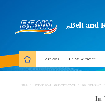
„Belt and 
Aktuelles
Chinas Wirtschaft
BRNN
>>
„Belt and Road“-Nachrichtennetzwerk
>>
BRI-Nachrichten
>
In 