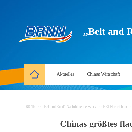
„Belt and 
Aktuelles
Chinas Wirtschaft
BRNN
>>
„Belt and Road“-Nachrichtennetzwerk
>>
BRI-Nachrichten
>
Chinas größtes flac