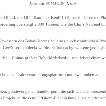
Donnerstag, 28. Mai 2026 Quelle :
e-Ölfeld, der Ölfeldkomplex Kenli 10-2, hat in der ersten Pha
ölförderung übersteigt 2.800 Tonnen, wie die China Nationa
Gewässern des Bohai-Meeres bei einer durchschnittlichen Wass
hore-Gewässern entdeckt wurde. Es hat nachgewiesene geologi
ldes – Chinas größter Rohölförderbasis – und leistet einen we
ichtete zentrale Verarbeitungsplattform und zwei unbemannt
alen, geschwungenen Sandkörpern, die sich wie sich kreuze
s Projekt ist die erste Offshore-Erschließung eines dendrit