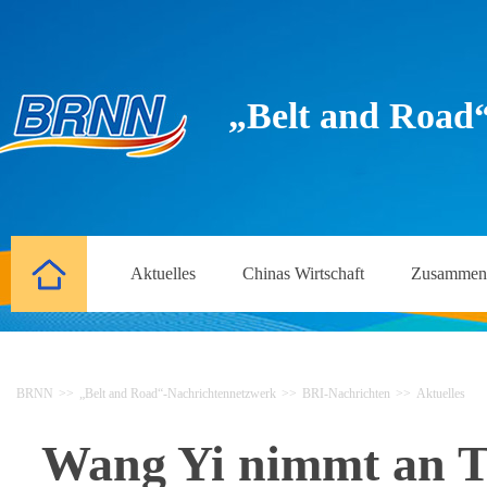
„Belt and Road
Aktuelles
Chinas Wirtschaft
Zusammena
BRNN
>>
„Belt and Road“-Nachrichtennetzwerk
>>
BRI-Nachrichten
>>
Aktuelles
Wang Yi nimmt an T