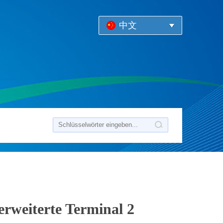
中文
rweiterte Terminal 2