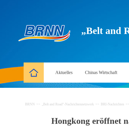
„Belt and 
Aktuelles
Chinas Wirtschaft
BRNN
>>
„Belt and Road“-Nachrichtennetzwerk
>>
BRI-Nachrichten
>
Hongkong eröffnet n