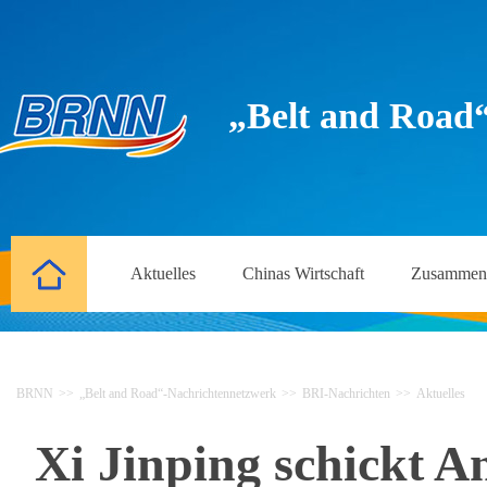
„Belt and Road
Aktuelles
Chinas Wirtschaft
Zusammena
BRNN
>>
„Belt and Road“-Nachrichtennetzwerk
>>
BRI-Nachrichten
>>
Aktuelles
Xi Jinping schickt A