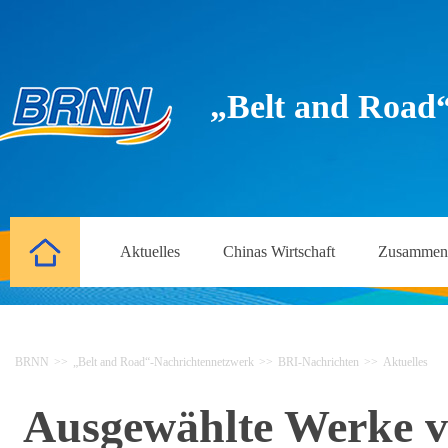
„Belt and Road
Aktuelles
Chinas Wirtschaft
Zusammena
BRNN
>>
„Belt and Road“-Nachrichtennetzwerk
>>
BRI-Nachrichten
>>
Aktuelles
Ausgewählte Werke vo