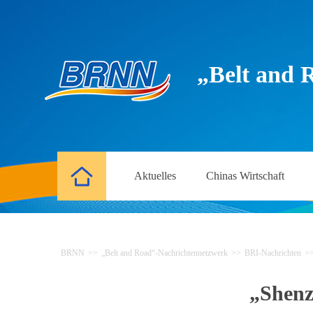
„Belt and 
Aktuelles
Chinas Wirtschaft
BRNN
>>
„Belt and Road“-Nachrichtennetzwerk
>>
BRI-Nachrichten
>
„Shenz