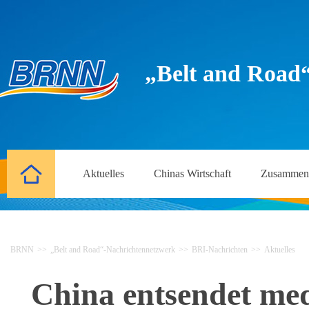
„Belt and Road
Aktuelles
Chinas Wirtschaft
Zusammena
BRNN
>>
„Belt and Road“-Nachrichtennetzwerk
>>
BRI-Nachrichten
>>
Aktuelles
China entsendet med