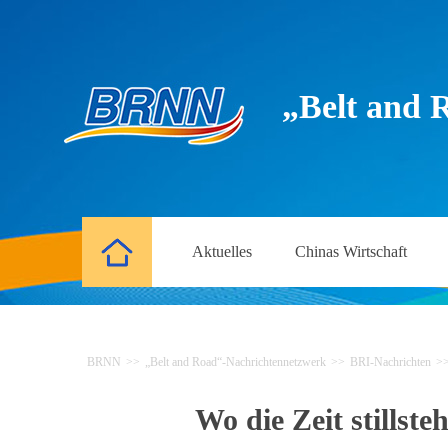
„Belt and 
Aktuelles
Chinas Wirtschaft
BRNN
>>
„Belt and Road“-Nachrichtennetzwerk
>>
BRI-Nachrichten
>
Wo die Zeit stillst