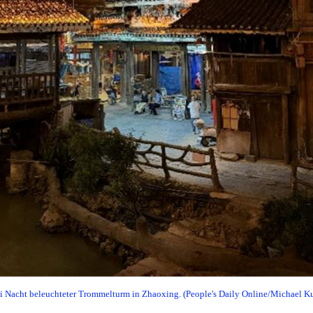
i Nacht beleuchteter Trommelturm in Zhaoxing. (People's Daily Online/Michael K