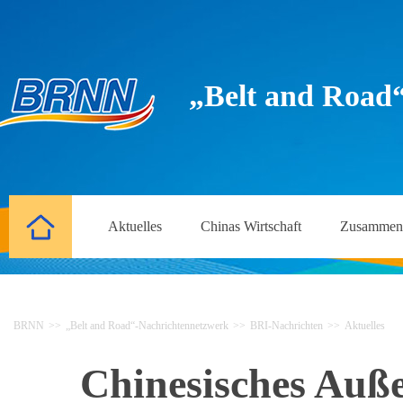
„Belt and Road
Aktuelles
Chinas Wirtschaft
Zusammena
BRNN
>>
„Belt and Road“-Nachrichtennetzwerk
>>
BRI-Nachrichten
>>
Aktuelles
Chinesisches Auß