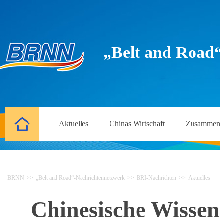
„Belt and Road
Aktuelles
Chinas Wirtschaft
Zusammena
BRNN
>>
„Belt and Road“-Nachrichtennetzwerk
>>
BRI-Nachrichten
>>
Aktuelles
Chinesische Wissens