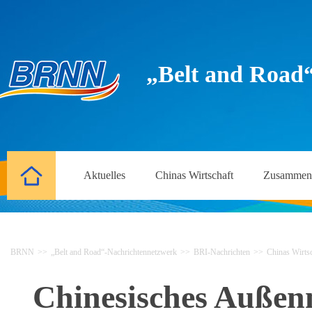
„Belt and Road
Aktuelles
Chinas Wirtschaft
Zusammena
BRNN
>>
„Belt and Road“-Nachrichtennetzwerk
>>
BRI-Nachrichten
>>
Chinas Wirtsc
Chinesisches Außenm