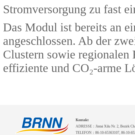
Stromversorgung zu fast ein
Das Modul ist bereits an 
angeschlossen. Ab der zweit
Clustern sowie regionalen R
effiziente und CO₂-arme 
Kontakt
ADRESSE：Jintai Xilu Nr. 2, Bezirk Cha
TELEFON：86-10-65363107, 86-10-653