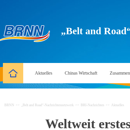
„Belt and Road
Aktuelles
Chinas Wirtschaft
Zusammena
BRNN
>>
„Belt and Road“-Nachrichtennetzwerk
>>
BRI-Nachrichten
>>
Aktuelles
Weltweit erste