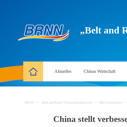
„Belt and 
Aktuelles
Chinas Wirtschaft
BRNN
>>
„Belt and Road“-Nachrichtennetzwerk
>>
BRI-Nachrichten
>
China stellt verbess