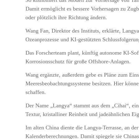
So kombiniert das Modell zur Vorhersage von Tai
Damit ermöglicht es bessere Vorhersagen zu Zugba
oder plötzlich ihre Richtung ändern.
Wang Fan, Direktor des Instituts, erklärte, Lang
Ozeanprozesse und KI-gestützten Schlussfolgerung
Das Forscherteam plant, künftig autonome KI-Sof
Korrosionsschutz für große Offshore-Anlagen.
Wang ergänzte, außerdem gebe es Pläne zum Einsa
Meeresbeobachtungssysteme besitzen. Hier könn
schaffen.
Der Name „Langya“ stammt aus dem „Cihai“, einem
Textur, kristalliner Reinheit und jadeähnlichen E
Im alten China diente die Langya-Terrasse, an d
Kalenderberechnungen. Damit spiegele sie Chinas 