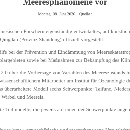
Meeresphänomene vor
Montag, 08. Juni 2026 Quelle :
esischen Forschern eigenständig entwickeltes, auf künstlich
ngdao (Provinz Shandong) offiziell vorgestellt.
 Hilfe bei der Prävention und Eindämmung von Meereskatastrop
n Polargebieten sowie bei Maßnahmen zur Bekämpfung des Kli
2.0 über die Vorhersage von Variablen des Meereszustands h
ssenschaftlichem Mitarbeiter am Institut für Ozeanologie 
s überarbeitete Modell sechs Schwerpunkte: Taifune, Niedersc
e Wirbel und Meereis.
rte Teilmodelle, die jeweils auf einen der Schwerpunkte angep