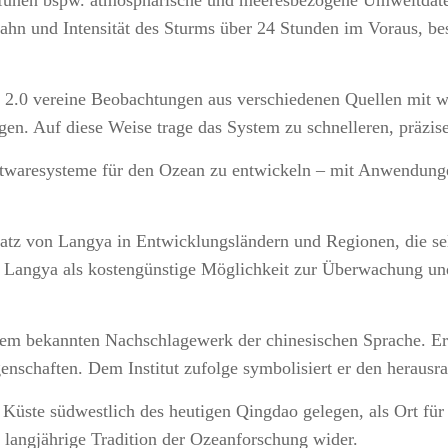
funen bspw. atmosphärische und meeresbezogene Umweltdaten,
hn und Intensität des Sturms über 24 Stunden im Voraus, bes
ya 2.0 vereine Beobachtungen aus verschiedenen Quellen mit w
en. Auf diese Weise trage das System zu schnelleren, präzise
twaresysteme für den Ozean zu entwickeln – mit Anwendunge
tz von Langya in Entwicklungsländern und Regionen, die sel
e Langya als kostengünstige Möglichkeit zur Überwachung u
 bekannten Nachschlagewerk der chinesischen Sprache. Er v
igenschaften. Dem Institut zufolge symbolisiert er den heraus
er Küste südwestlich des heutigen Qingdao gelegen, als Ort 
langjährige Tradition der Ozeanforschung wider.