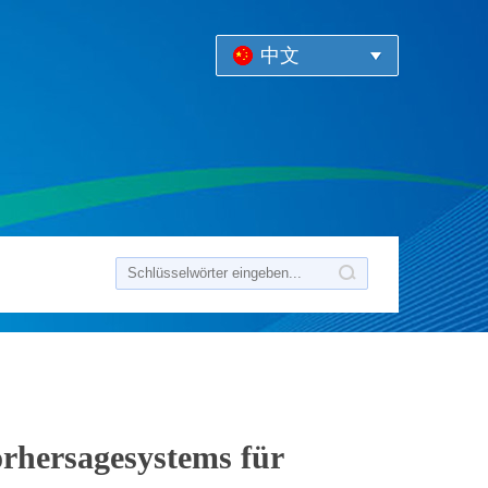
中文
Vorhersagesystems für