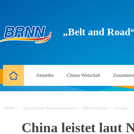
„Belt and Road
Aktuelles
Chinas Wirtschaft
Zusammena
BRNN
>>
„Belt and Road“-Nachrichtennetzwerk
>>
BRI-Nachrichten
>>
Aktuelles
China leistet laut