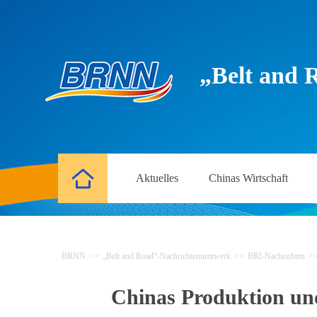
„Belt and 
Aktuelles
Chinas Wirtschaft
BRNN
>>
„Belt and Road“-Nachrichtennetzwerk
>>
BRI-Nachrichten
>
Chinas Produktion un