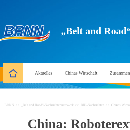
„Belt and Road
Aktuelles
Chinas Wirtschaft
Zusammena
BRNN
>>
„Belt and Road“-Nachrichtennetzwerk
>>
BRI-Nachrichten
>>
Chinas Wirtsc
China: Roboterexp