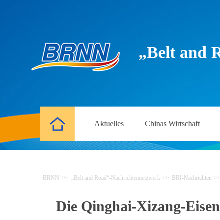
„Belt and 
Aktuelles
Chinas Wirtschaft
BRNN
>>
„Belt and Road“-Nachrichtennetzwerk
>>
BRI-Nachrichten
>
Die Qinghai-Xizang-Eisen