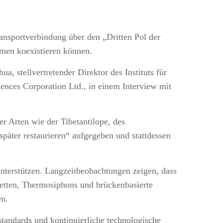
ansportverbindung über den „Dritten Pol der
emen koexistieren können.
a, stellvertretender Direktor des Instituts für
nces Corporation Ltd., in einem Interview mit
r Arten wie der Tibetantilope, des
päter restaurieren“ aufgegeben und stattdessen
nterstützen. Langzeitbeobachtungen zeigen, dass
betten, Thermosiphons und brückenbasierte
en.
andards und kontinuierliche technologische