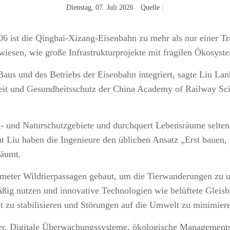
Dienstag, 07. Juli 2026 Quelle :
6 ist die Qinghai-Xizang-Eisenbahn zu mehr als nur einer Tr
rwiesen, wie große Infrastrukturprojekte mit fragilen Ökosyst
us und des Betriebs der Eisenbahn integriert, sagte Liu Lanhu
eit und Gesundheitsschutz der China Academy of Railway Scie
t- und Naturschutzgebiete und durchquert Lebensräume seltene
 Liu haben die Ingenieure den üblichen Ansatz „Erst bauen, s
räumt.
ometer Wildtierpassagen gebaut, um die Tierwanderungen zu u
äßig nutzen und innovative Technologien wie belüftete Gleis
t zu stabilisieren und Störungen auf die Umwelt zu minimier
er. Digitale Überwachungssysteme, ökologische Managementst