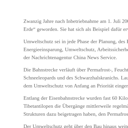
Zwanzig Jahre nach Inbetriebnahme am 1. Juli 200
Erde“ geworden. Sie hat sich als Beispiel dafür e
Umweltschutz sei in jede Phase der Planung, des Ba
Energieeinsparung, Umweltschutz, Arbeitssicherh
der Nachrichtenagentur China News Service.
Die Bahnstrecke verläuft über Permafrost-, Feuch
Schneeleopards und des Schwarzhalskranichs. Laut
dem Umweltschutz von Anfang an Priorität einge
Entlang der Eisenbahnstrecke wurden fast 60 Kil
Tibetantilopen die Übergänge mittlerweile regelm
Strukturen dazu beigetragen haben, den Permafros
Der Umweltschutz geht über den Bau hinaus weit