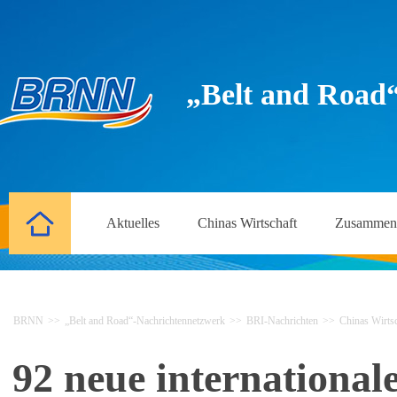
„Belt and Road
Aktuelles
Chinas Wirtschaft
Zusammena
BRNN
>>
„Belt and Road“-Nachrichtennetzwerk
>>
BRI-Nachrichten
>>
Chinas Wirtsc
92 neue international