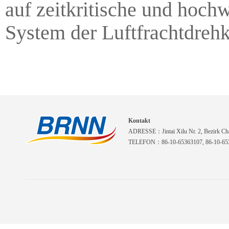
auf zeitkritische und hoch
System der Luftfrachtdrehk
Kontakt
ADRESSE：Jintai Xilu Nr. 2, Bezirk Cha
TELEFON：86-10-65363107, 86-10-653