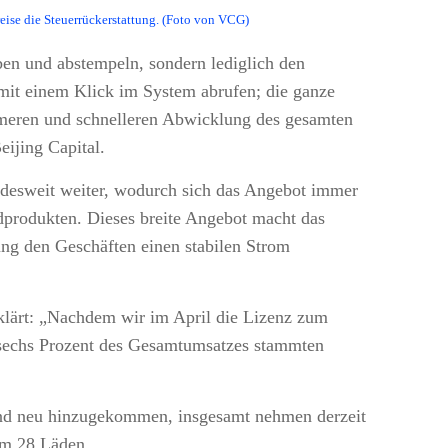
eise die Steuerrückerstattung. (Foto von VCG)
ben und abstempeln, sondern lediglich den
mit einem Klick im System abrufen; die ganze
emeren und schnelleren Abwicklung des gesamten
eijing Capital.
andesweit weiter, wodurch sich das Angebot immer
endprodukten. Dieses breite Angebot macht das
tung den Geschäften einen stabilen Strom
rklärt: „Nachdem wir im April die Lizenz zum
s sechs Prozent des Gesamtumsatzes stammten
 sind neu hinzugekommen, insgesamt nehmen derzeit
 um 28 Läden.