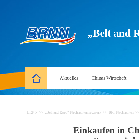
„Belt and 
Aktuelles
Chinas Wirtschaft
BRNN
>>
„Belt and Road“-Nachrichtennetzwerk
>>
BRI-Nachrichten
>
Einkaufen in Chi