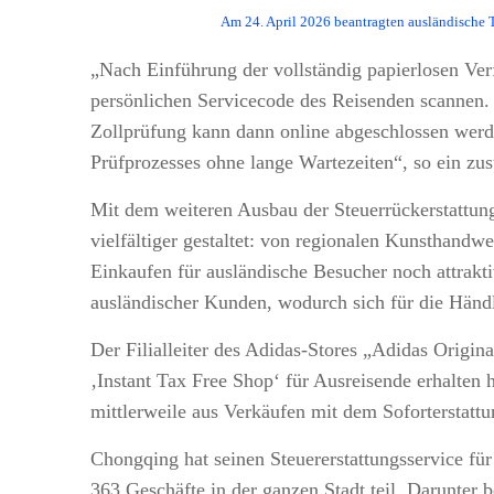
Am 24. April 2026 beantragten ausländische T
„Nach Einführung der vollständig papierlosen Ver
persönlichen Servicecode des Reisenden scannen.
Zollprüfung kann dann online abgeschlossen werd
Prüfprozesses ohne lange Wartezeiten“, so ein zus
Mit dem weiteren Ausbau der Steuerrückerstattung
vielfältiger gestaltet: von regionalen Kunsthandw
Einkaufen für ausländische Besucher noch attrakti
ausländischer Kunden, wodurch sich für die Händ
Der Filialleiter des Adidas-Stores „Adidas Origi
‚Instant Tax Free Shop‘ für Ausreisende erhalten
mittlerweile aus Verkäufen mit dem Soforterstattu
Chongqing hat seinen Steuererstattungsservice fü
363 Geschäfte in der ganzen Stadt teil. Darunter