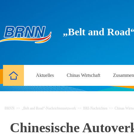
„Belt and Road
Aktuelles
Chinas Wirtschaft
Zusammena
BRNN
>>
„Belt and Road“-Nachrichtennetzwerk
>>
BRI-Nachrichten
>>
Chinas Wirtsc
Chinesische Autoverk