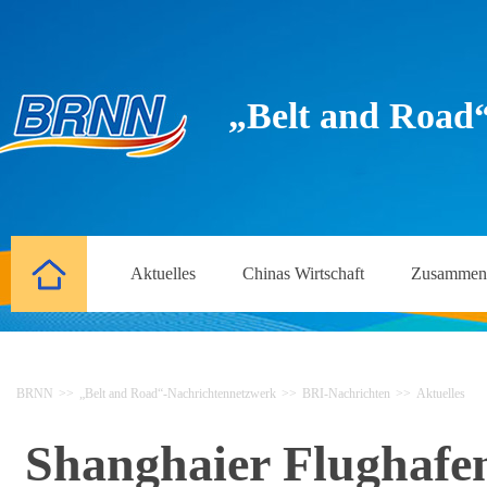
„Belt and Road
Aktuelles
Chinas Wirtschaft
Zusammena
BRNN
>>
„Belt and Road“-Nachrichtennetzwerk
>>
BRI-Nachrichten
>>
Aktuelles
Shanghaier Flughafen