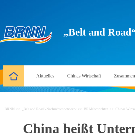
„Belt and Road
Aktuelles
Chinas Wirtschaft
Zusammena
BRNN
>>
„Belt and Road“-Nachrichtennetzwerk
>>
BRI-Nachrichten
>>
Chinas Wirtsc
China heißt Unte