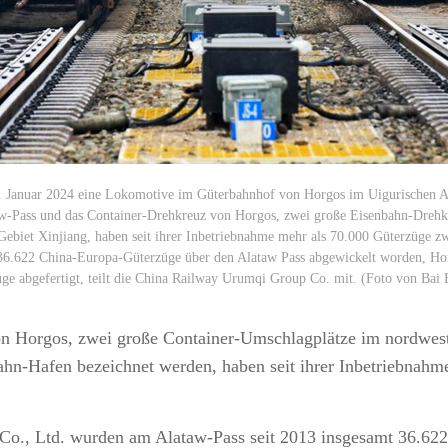
5. Januar 2024 eine Lokomotive im Güterbahnhof von Horgos im Uigurischen 
w-Pass und das Container-Drehkreuz von Horgos, zwei große Eisenbahn-Drehk
ebiet Xinjiang, haben seit ihrer Inbetriebnahme mehr als 70.000 Güterzüge z
d 36.622 China-Europa-Güterzüge über den Alataw Pass abgewickelt worden, Hor
ge abgefertigt, teilt die China Railway Urumqi Group Co. mit. (Foto von Bai
n Horgos, zwei große Container-Umschlagplätze im nordwes
Bahn-Hafen bezeichnet werden, haben seit ihrer Inbetriebnah
., Ltd. wurden am Alataw-Pass seit 2013 insgesamt 36.622 