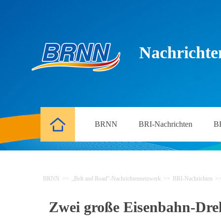
Nachrichte
BRNN
BRI-Nachrichten
B
BRNN
>>
„Belt and Road“-Nachrichtennetzwerk
>>
BRI-Nachrichten
>
Zwei große Eisenbahn-Dreh