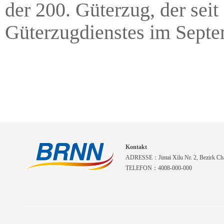
der 200. Güterzug, der sei
Güterzugdienstes im Septe
Kontakt
ADRESSE：Jintai Xilu Nr. 2, Bezirk Cha
TELEFON：4008-000-000