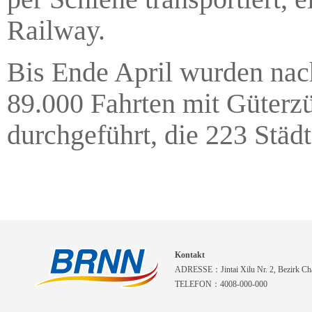
Railway.
Bis Ende April wurden na
89.000 Fahrten mit Güterz
durchgeführt, die 223 Städ
Kontakt
ADRESSE：Jintai Xilu Nr. 2, Bezirk Cha
TELEFON：4008-000-000