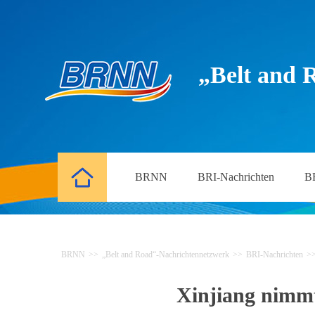
„Belt and 
BRNN
BRI-Nachrichten
B
BRNN
>>
„Belt and Road“-Nachrichtennetzwerk
>>
BRI-Nachrichten
>
Xinjiang nimmt