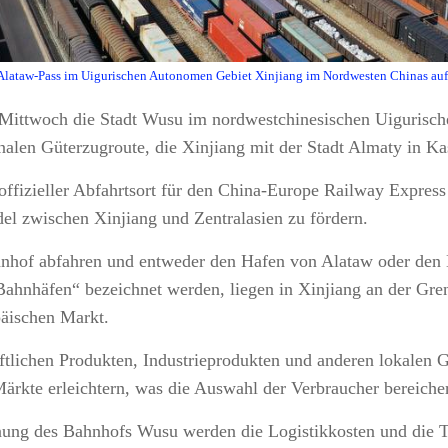
lataw-Pass im Uigurischen Autonomen Gebiet Xinjiang im Nordwesten Chinas auf 
 Mittwoch die Stadt Wusu im nordwestchinesischen Uigurisch
onalen Güterzugroute, die Xinjiang mit der Stadt Almaty in Ka
izieller Abfahrtsort für den China-Europe Railway Express be
del zwischen Xinjiang und Zentralasien zu fördern.
hof abfahren und entweder den Hafen von Alataw oder den 
Bahnhäfen“ bezeichnet werden, liegen in Xinjiang an der Gr
päischen Markt.
tlichen Produkten, Industrieprodukten und anderen lokalen Gü
Märkte erleichtern, was die Auswahl der Verbraucher bereiche
nung des Bahnhofs Wusu werden die Logistikkosten und die T