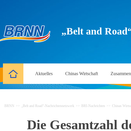
„Belt and Road
Aktuelles
Chinas Wirtschaft
Zusammena
BRNN
>>
„Belt and Road“-Nachrichtennetzwerk
>>
BRI-Nachrichten
>>
Chinas Wirtsc
Die Gesamtzahl d