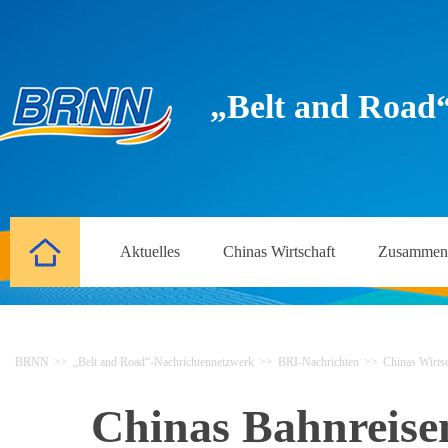
„Belt and Road
Aktuelles
Chinas Wirtschaft
Zusammena
BRNN
>>
„Belt and Road“-Nachrichtennetzwerk
>>
BRI-Nachrichten
>>
Chinas Wirtsc
Chinas Bahnreisen