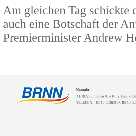
Am gleichen Tag schickte d
auch eine Botschaft der A
Premierminister Andrew H
Kontakt
ADRESSE：Jintai Xilu Nr. 2, Bezirk Cha
TELEFON：86-10-65363107, 86-10-653