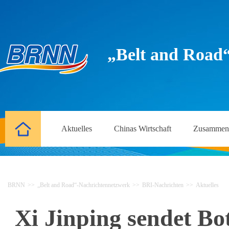
„Belt and Road
Aktuelles
Chinas Wirtschaft
Zusammena
BRNN
>>
„Belt and Road“-Nachrichtennetzwerk
>>
BRI-Nachrichten
>>
Aktuelles
Xi Jinping sendet Bo