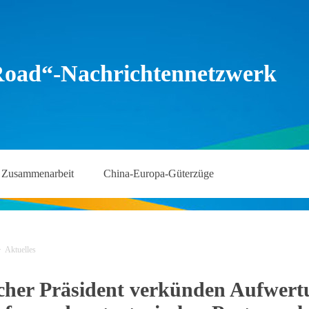
Road“-Nachrichtennetzwerk
Zusammenarbeit
China-Europa-Güterzüge
>
Aktuelles
scher Präsident verkünden Aufwert