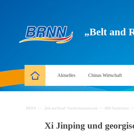
„Belt and 
Aktuelles
Chinas Wirtschaft
BRNN
>>
„Belt and Road“-Nachrichtennetzwerk
>>
BRI-Nachrichten
>
Xi Jinping und georgi