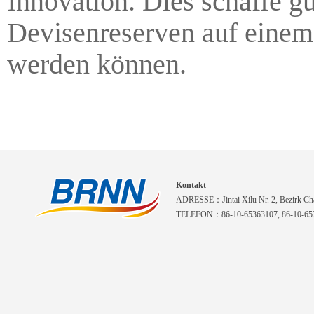
Innovation. Dies schaffe g
Devisenreserven auf einem 
werden können.
Kontakt
ADRESSE：Jintai Xilu Nr. 2, Bezirk Cha
TELEFON：86-10-65363107, 86-10-653