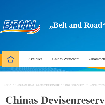
„Belt and Road
Aktuelles
Chinas Wirtschaft
Zusammena
BRNN
>>
„Belt and Road“-Nachrichtennetzwerk
>>
BRI-Nachrichten
>>
Chinas Wirtsc
Chinas Devisenreserv